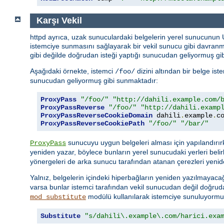
Karşı Vekil
httpd ayrıca, uzak sunuculardaki belgelerin yerel sunucunun
istemciye sunmasını sağlayarak bir vekil sunucu gibi davran
gibi değilde doğrudan isteği yaptığı sunucudan geliyormuş gib
Aşağıdaki örnekte, istemci
dizini altından bir belge is
/foo/
sunucudan geliyormuş gibi sunmaktadır:
ProxyPass
"/foo/"
"http://dahili.example.com/
ProxyPassReverse
"/foo/"
"http://dahili.examp
ProxyPassReverseCookieDomain
 dahili
.
example
.
c
ProxyPassReverseCookiePath
"/foo/"
"/bar/"
sunucuyu uygun belgeleri alması için yapılandırı
ProxyPass
yeniden yazar, böylece bunların yerel sunucudaki yerleri belir
yönergeleri de arka sunucu tarafından atanan çerezleri yenid
Yalnız, belgelerin içindeki hiperbağların yeniden yazılmayacağ
varsa bunlar istemci tarafından vekil sunucudan değil doğru
modülü kullanılarak istemciye sunuluyormuşç
mod_substitute
Substitute
"s/dahili\.example\.com/harici.exa