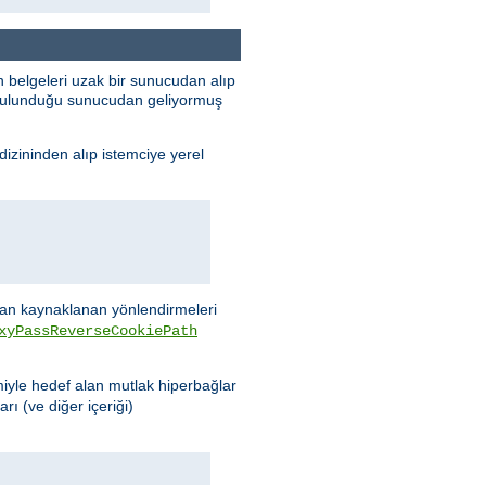
 belgeleri uzak bir sunucudan alıp
n bulunduğu sunucudan geliyormuş
dizininden alıp istemciye yerel
n kaynaklanan yönlendirmeleri
xyPassReverseCookiePath
miyle hedef alan mutlak hiperbağlar
rı (ve diğer içeriği)