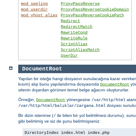
mod_speling
ProxyPassReverse
mod_userdir
ProxyPassReverseCookieDomain
mod_vhost_alias
ProxyPassReverseCookiePath
Redirect
RedirectMatch
RewriteCond
RewriteRule
ScriptAlias
ScriptAliasMatch
UserDir
DocumentRoot
Yapılan bir isteğe hangi dosyanın sunulacağına karar verirken
kısım) alıp bunu yapılandırma dosyasında
yön
DocumentRoot
sitenin dışardan görünen temel belge ağacını oluştururlar.
Örneğin,
yönergesine
atan
DocumentRoot
/var/http/html
dosyası sunulu
/var/http/html/balıklar/zargana.html
Bir dizin istenirse (
ile biten bir yol belirtilmesi durumu), su
/
gibi belirtimiş ve siz de şunu belirtmişseniz:
DirectoryIndex index.html index.php