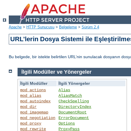
Apache
>
HTTP Sunucusu
>
Belgeleme
>
Sürüm 2.4
URL’lerin Dosya Sistemi ile Eşleştirilme
Bu belgede, bir istekte belirtilen URL’nin sunulacak dosyanın dos
İlgili Modüller ve Yönergeler
İlgili Modüller
İlgili Yönergeler
mod_actions
Alias
mod_alias
AliasMatch
mod_autoindex
CheckSpelling
mod_dir
DirectoryIndex
mod_imagemap
DocumentRoot
mod_negotiation
ErrorDocument
mod_proxy
Options
mod_rewrite
ProxyPass