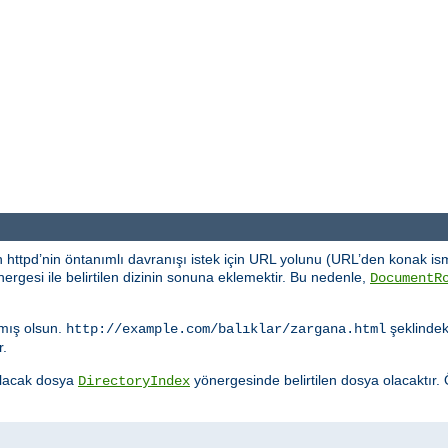
 httpd’nin öntanımlı davranışı istek için URL yolunu (URL’den konak ism
ergesi ile belirtilen dizinin sonuna eklemektir. Bu nedenle,
DocumentR
mış olsun.
şeklindeki
http://example.com/balıklar/zargana.html
r.
nulacak dosya
yönergesinde belirtilen dosya olacaktır.
DirectoryIndex