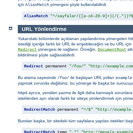
için
yönergesi şöyle kullanılabilirdi:
AliasMatch
AliasMatch
"^/sayfalar/([a-zA-Z0-9]+)(/(.*))?
URL Yönlendirme
Yukarıdaki bölümlerde açıklanan yapılandırma yönergeleri http
istediği içeriğe farklı bir URL ile erişebileceğini ve bu URL içi
yönergesi ile sağlanır. Örneğin,
alt
Redirect
DocumentRoot
bildirilmesi şöyle sağlanabilirdi:
Redirect
 permanent 
"/foo/"
"http://example.co
Bu atama sayesinde
ile başlayan URL yolları
/foo/
example
yapmak zorunda değilsiniz, bu yönerge ile başka bir sunucuya
httpd ayrıca, yeniden yazma ile ilgili daha karmaşık sorunla
isteklerden ayrı olarak farklı bir siteye yönlendirmek için yöner
RedirectMatch
 permanent 
"^/$"
"http://example
Bundan başka, bir sitedeki tüm sayfalara yapılan istekleri başk
RedirectMatch
 temp 
".*"
"http://mesela.exampl