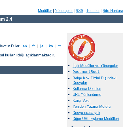
Modüller
|
Yönergeler
|
SSS
|
Terimler
|
Site Haritası
m 2.4
evcut Diller:
en
|
fr
|
ja
|
ko
|
tr
l kullanıldığı açıklanmaktadır.
İlgili Modüller ve Yönergeler
DocumentRoot
Belge Kök Dizini Dışındaki
Dosyalar
Kullanıcı Dizinleri
URL Yönlendirme
Karşı Vekil
Yeniden Yazma Motoru
Dosya orada yok
Diğer URL Eşleme Modülleri