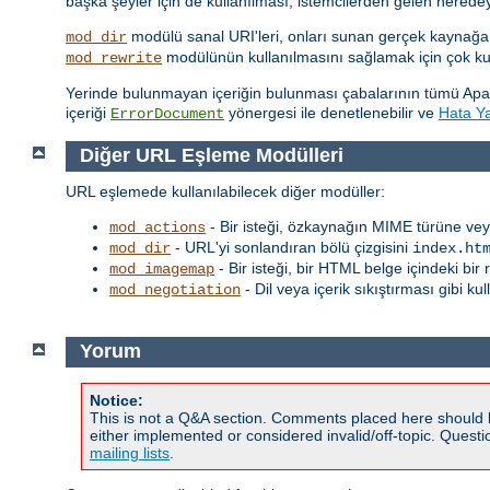
başka şeyler için de kullanılması, istemcilerden gelen nered
modülü sanal URI'leri, onları sunan gerçek kaynağa
mod_dir
modülünün kullanılmasını sağlamak için çok kull
mod_rewrite
Yerinde bulunmayan içeriğin bulunması çabalarının tümü Apa
içeriği
yönergesi ile denetlenebilir ve
Hata Yan
ErrorDocument
Diğer URL Eşleme Modülleri
URL eşlemede kullanılabilecek diğer modüller:
- Bir isteği, özkaynağın MIME türüne vey
mod_actions
- URL'yi sonlandıran bölü çizgisini
mod_dir
index.ht
- Bir isteği, bir HTML belge içindeki bi
mod_imagemap
- Dil veya içerik sıkıştırması gibi ku
mod_negotiation
Yorum
Notice:
This is not a Q&A section. Comments placed here should 
either implemented or considered invalid/off-topic. Ques
mailing lists
.