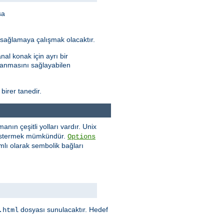
sa
ı sağlamaya çalışmak olacaktır.
al konak için ayrı bir
ptanmasını sağlayabilen
 birer tanedir.
ın çeşitli yolları vardır. Unix
göstermek mümkündür.
Options
mlı olarak sembolik bağları
dosyası sunulacaktır. Hedef
.html