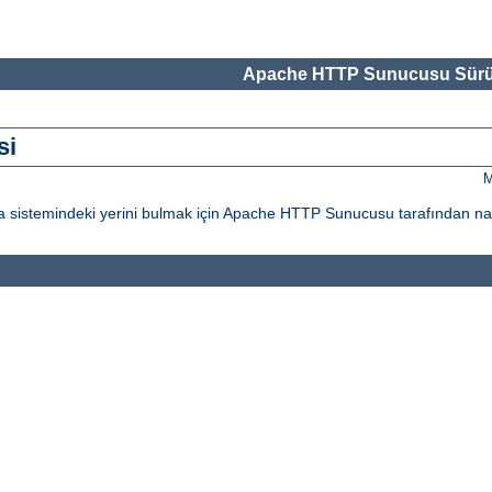
Apache HTTP Sunucusu Sürü
si
M
ya sistemindeki yerini bulmak için Apache HTTP Sunucusu tarafından nası