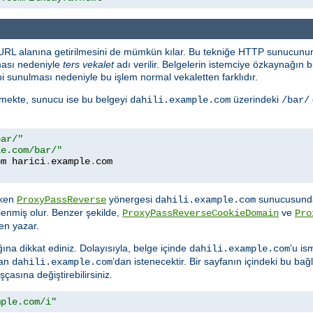
 URL alanına getirilmesini de mümkün kılar. Bu tekniğe HTTP sunucunun
ması nedeniyle
ters vekalet
adı verilir. Belgelerin istemciye özkaynağı
i sunulması nedeniyle bu işlem normal vekaletten farklıdır.
temekte, sunucu ise bu belgeyi
üzerindeki
dahili.example.com
/bar/
bar/"
le.com/bar/"
om harici
.
example
.
rken
yönergesi
sunucusunda
ProxyPassReverse
dahili.example.com
lenmiş olur. Benzer şekilde,
ve
ProxyPassReverseCookieDomain
Pro
en yazar.
ına dikkat ediniz. Dolayısıyla, belge içinde
’u is
dahili.example.com
dan
’dan istenecektir. Bir sayfanın içindeki bu bağla
dahili.example.com
asına değiştirebilirsiniz.
mple.com/i"