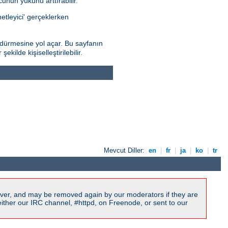
nun yükünü arttırabilir.
netleyici' gerçeklerken
dürmesine yol açar. Bu sayfanın
kilde kişiselleştirilebilir.
Mevcut Diller:
en
|
fr
|
ja
|
ko
|
tr
ver, and may be removed again by our moderators if they are
ither our IRC channel, #httpd, on Freenode, or sent to our