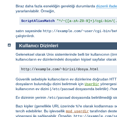
Biraz daha fazla esnekliğin gerektiği durumlarda
düzenli ifade
yararlanılabilir. Örneğin,
ScriptAliasMatch
"^/~([a-zA-Z0-9]+)/cgi-bin/(
satırı sayesinde
http://example.com/~user/cgi-bin/be
çalıştırılırdı.
Kullanıcı Dizinleri
Geleneksel olarak Unix sistemlerinde belli bir kullanıcının (ör
kullanıcıların ev dizinlerindeki dosyaları kişisel sayfalar ola
http://example.com/~birisi/dosya.html
Güvenlik sebebiyle kullanıcıların ev dizinlerine doğrudan HTT
dosyaların bulunduğu dizini belirtmek için
yönergesi 
UserDir
kullanıcının ev dizini (
dosyasında belirtilir)
/etc/passwd
/ho
Ev dizininin yerinin
dosyasında belirtilmediği s
/etc/passwd
Bazı kişiler (genellikle URL üzerinde
olarak kodlanması seb
%7e
tercih edebilirler. Bu işlevsellik
tarafından destek
mod_userdir
yönergesi ile sağlanabilir. Örneğin,
http://example.com/s