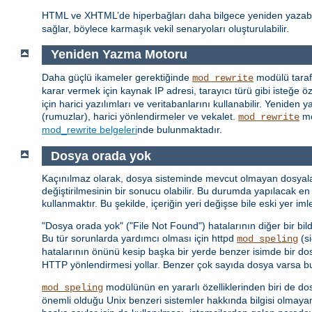
HTML ve XHTML’de hiperbağları daha bilgece yeniden yazab
sağlar, böylece karmaşık vekil senaryoları oluşturulabilir.
Yeniden Yazma Motoru
Daha güçlü ikameler gerektiğinde
modülü taraf
mod_rewrite
karar vermek için kaynak IP adresi, tarayıcı türü gibi isteğe özg
için harici yazılımları ve veritabanlarını kullanabilir. Yenid
(rumuzlar), harici yönlendirmeler ve vekalet.
mo
mod_rewrite
mod_rewrite belgeleri
nde bulunmaktadır.
Dosya orada yok
Kaçınılmaz olarak, dosya sisteminde mevcut olmayan dosyalar iç
değiştirilmesinin bir sonucu olabilir. Bu durumda yapılacak en 
kullanmaktır. Bu şekilde, içeriğin yeri değişse bile eski yer i
"Dosya orada yok" ("File Not Found") hatalarının diğer bir bil
Bu tür sorunlarda yardımcı olması için httpd
(si
mod_speling
hatalarının önünü kesip başka bir yerde benzer isimde bir do
HTTP yönlendirmesi yollar. Benzer çok sayıda dosya varsa bunl
modülünün en yararlı özelliklerinden biri de do
mod_speling
önemli olduğu Unix benzeri sistemler hakkında bilgisi olmaya