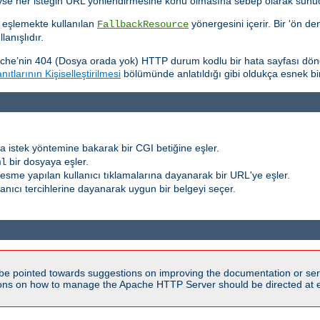
eyse her isteğin URL yönlendirmesine konu olmasına sebep olarak sunucu
 eşlemekte kullanılan
yönergesini içerir. Bir 'ön de
FallbackResource
anışlıdır.
che’nin 404 (Dosya orada yok) HTTP durum kodlu bir hata sayfası dön
ıtlarının Kişiselleştirilmesi
bölümünde anlatıldığı gibi oldukça esnek bir şe
a istek yöntemine bakarak bir CGI betiğine eşler.
bir dosyaya eşler.
ml
r resme yapılan kullanıcı tıklamalarına dayanarak bir URL'ye eşler.
llanıcı tercihlerine dayanarak uygun bir belgeyi seçer.
be pointed towards suggestions on improving the documentation or ser
tions on how to manage the Apache HTTP Server should be directed at e