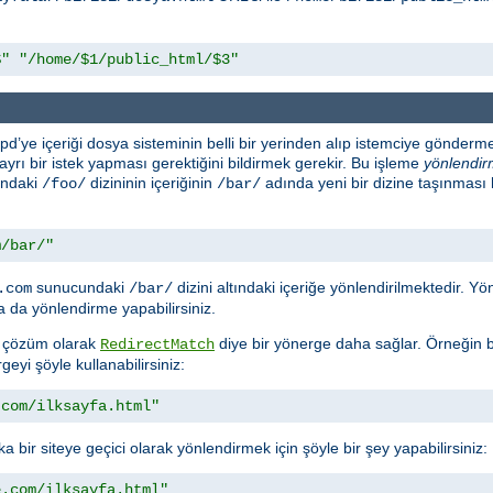
$"
"/home/$1/public_html/$3"
d’ye içeriği dosya sisteminin belli bir yerinden alıp istemciye gönderme
n ayrı bir istek yapması gerektiğini bildirmek gerekir. Bu işleme
yönlendi
ındaki
dizininin içeriğinin
adında yeni bir dizine taşınması
/foo/
/bar/
m/bar/"
sunucundaki
dizini altındaki içeriğe yönlendirilmektedir. 
.com
/bar/
 da yönlendirme yapabilirsiniz.
ra çözüm olarak
diye bir yönerge daha sağlar. Örneğin bi
RedirectMatch
geyi şöyle kullanabilirsiniz:
.com/ilksayfa.html"
a bir siteye geçici olarak yönlendirmek için şöyle bir şey yapabilirsiniz:
e.com/ilksayfa.html"