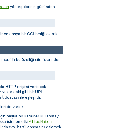
yönergelerinin gücünden
atch
ilir ve dosya bir CGI betiği olarak
modülü bu özelliği site üzerinden
r
nda HTTP erişimi verilecek
e yukarıdaki gibi bir URL
dosyası ile eşleşirdi.
ml
eri de vardır.
 için başka bir karakter kullanmayı
şsa istenen etki
AliasMatch
dosyasını eşlemek
l/dosya.html