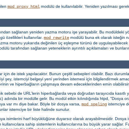
ilen
modülü de kullanılabilir. Yeniden yazılması gere
mod_proxy_html
ından sağlanan yeniden yazma motoru işe yarayabilir. Bu modüldeki yön
ü özellikleri kullanırlar.
modülü buna ek olarak isteğin n
mod_rewrite
en yazma motoru yukarıda değinilen üç eşleşme türünü de uygulayabilecek
dülü tarafından sağlanan yeteneklerin ayrıntılı açıklamaları ve bunların 
in de istek yapılacaktır. Bunun çeşitli sebepleri olabilir. Bazı durumlar
iyi şey, istemciyi belgeyi yeni yerinden istemesi için bilgilendirmek ama
mlerinin ve hiperbağların çalışmaya devam edeceklerinden emin olabilirsin
dik sebebi de URL’lerin hiperbağlarda veya doğrudan tarayıcıda kasıtlı ya
c) adında bir modülle gelir. Bu modül etkin kılındığında htpd, "Dosya o
sya var mı diye bakar. Böyle bir dosya varsa,
istemciye do
mod_speling
ar istemciye bir liste halinde sunulur.
sya isimlerini harf büyüklüğüne duyarsız olarak arayabilmesidir. Dosya
n kullanıcılara sahip sistemlerin kullanıcılarına bu büyük yarar sağlar