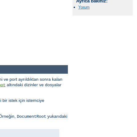
Ayrıca bakınız:
Yorum
i ve port ayrıldıktan sonra kalan
altındaki dizinler ve dosyalar
oot
 bir istek için istemciye
 Örneğin,
yukarıdaki
DocumentRoot