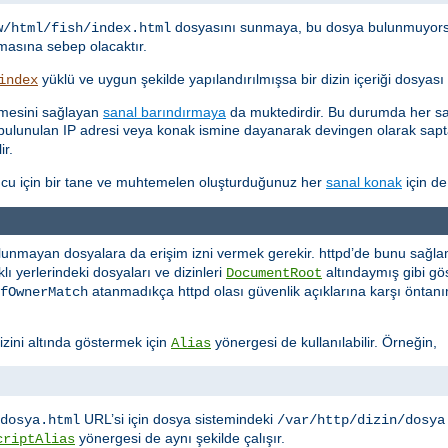
dosyasını sunmaya, bu dosya bulunmuyor
w/html/fish/index.html
asına sebep olacaktır.
yüklü ve uygun şekilde yapılandırılmışsa bir dizin içeriği dosyas
index
etmesini sağlayan
sanal barındırmaya
da muktedirdir. Bu durumda her san
kte bulunulan IP adresi veya konak ismine dayanarak devingen olarak sa
ir.
cu için bir tane ve muhtemelen oluşturduğunuz her
sanal konak
için de
lunmayan dosyalara da erişim izni vermek gerekir. httpd’de bunu sağlaman
ı yerlerindeki dosyaları ve dizinleri
altındaymış gibi 
DocumentRoot
atanmadıkça httpd olası güvenlik açıklarına karşı öntanı
fOwnerMatch
izini altında göstermek için
yönergesi de kullanılabilir. Örneğin,
Alias
URL’si için dosya sistemindeki
dosya.html
/var/http/dizin/dosya
yönergesi de aynı şekilde çalışır.
criptAlias