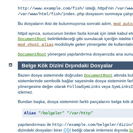
isteği, httpd'nin
http://www.example.com/fish/
/var/ww
dosyasını sunmaya çalışm
/var/www/html/fish/index.php
Bu dosyaların ikisi de bulunmuyorsa sonraki adım,
mod_auto
httpd ayrıca, sunucunun birden fazla konak için istek kabul 
belirtilebileceği gibi sunulacak içeriğin iste
DocumentRoot
modülüyle gelen yönergeler de kullanılabil
mod_vhost_alias
yönergesi yapılandırma dosyanızda ana sunu
DocumentRoot
Belge Kök Dizini Dışındaki Dosyalar
Bazen dosya sisteminde doğrudan
altında bu
DocumentRoot
sistemlerinde sembolik bağlar sayesinde dosya sisteminin farkl
yönergesine değer olarak
veya
FollowSymLinks
SymLinksI
izlemez.
Bundan başka, dosya sisteminin farklı parçalarını belge kök d
Alias
"/belgeler"
"/var/http"
yapılandırması ile
http://example.com/belgeler/dizin/
dizindeki dosyaları birer
CGI
betiği olarak imlemesi dışında
S