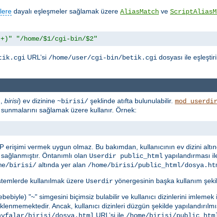
lere
dayalı eşleşmeler sağlamak üzere
ve
AliasMatch
ScriptAliasM
.+)"
"/home/$1/cgi-bin/$2"
URL’si
dosyası ile eşleştir
tik.cgi
/home/user/cgi-bin/betik.cgi
n,
birisi
) ev dizinine
şeklinde atıfta bulunulabilir.
~birisi/
mod_userdi
rak sunmalarını sağlamak üzere kullanır. Örnek:
P erişimi vermek uygun olmaz. Bu bakımdan, kullanıcının ev dizini altı
sağlanmıştır. Öntanımlı olan
yapılandırması il
Userdir public_html
altında yer alan
me/birisi/
/home/birisi/public_html/dosya.ht
istemlerde kullanılmak üzere
yönergesinin başka kullanım şekill
Userdir
ebiyle) "~" simgesini biçimsiz bulabilir ve kullanıcı dizinlerini imlemek
lenmemektedir. Ancak, kullanıcı dizinleri düzgün şekilde yapılandırılmı
URL’si ile
ayfalar/birisi/dosya.html
/home/birisi/public_htm