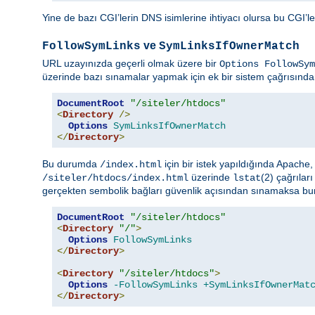
Yine de bazı CGI’lerin DNS isimlerine ihtiyacı olursa bu CGI’le
ve
FollowSymLinks
SymLinksIfOwnerMatch
URL uzayınızda geçerli olmak üzere bir
Options FollowSym
üzerinde bazı sınamalar yapmak için ek bir sistem çağrısından
DocumentRoot
"/siteler/htdocs"
<
Directory
/>
Options
SymLinksIfOwnerMatch
</
Directory
>
Bu durumda
için bir istek yapıldığında Apache
/index.html
üzerinde
(2) çağrılar
/siteler/htdocs/index.html
lstat
gerçekten sembolik bağları güvenlik açısından sınamaksa bunu
DocumentRoot
"/siteler/htdocs"
<
Directory
"/"
>
Options
FollowSymLinks
</
Directory
>
<
Directory
"/siteler/htdocs"
>
Options
-FollowSymLinks
+SymLinksIfOwnerMat
</
Directory
>