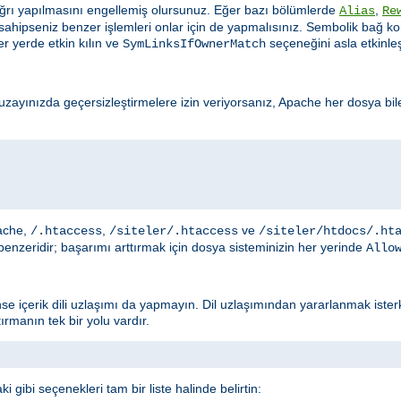
çağrı yapılmasını engellemiş olursunuz. Eğer bazı bölümlerde
,
Alias
Re
a sahipseniz benzer işlemleri onlar için de yapmalısınız. Sembolik bağ
r yerde etkin kılın ve
seçeneğini asla etkinle
SymLinksIfOwnerMatch
uzayınızda geçersizleştirmelere izin veriyorsanız, Apache her dosya bil
pache,
,
ve
/.htaccess
/siteler/.htaccess
/siteler/htdocs/.ht
nzeridir; başarımı arttırmak için dosya sisteminizin her yerinde
Allo
nse içerik dili uzlaşımı da yapmayın. Dil uzlaşımından yararlanmak ist
rmanın tek bir yolu vardır.
 gibi seçenekleri tam bir liste halinde belirtin: