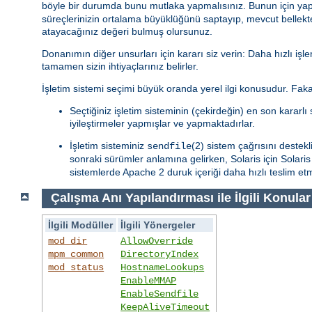
böyle bir durumda bunu mutlaka yapmalısınız. Bunun için yapa
süreçlerinizin ortalama büyüklüğünü saptayıp, mevcut bellekte
atayacağınız değeri bulmuş olursunuz.
Donanımın diğer unsurları için kararı siz verin: Daha hızlı işle
tamamen sizin ihtiyaçlarınız belirler.
İşletim sistemi seçimi büyük oranda yerel ilgi konusudur. Fakat
Seçtiğiniz işletim sisteminin (çekirdeğin) en son kararlı s
iyileştirmeler yapmışlar ve yapmaktadırlar.
İşletim sisteminiz
(2) sistem çağrısını destekl
sendfile
sonraki sürümler anlamına gelirken, Solaris için Solar
sistemlerde Apache 2 duruk içeriği daha hızlı teslim et
Çalışma Anı Yapılandırması ile İlgili Konular
İlgili Modüller
İlgili Yönergeler
mod_dir
AllowOverride
mpm_common
DirectoryIndex
mod_status
HostnameLookups
EnableMMAP
EnableSendfile
KeepAliveTimeout