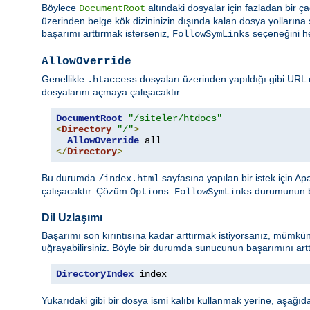
Böylece
altındaki dosyalar için fazladan bir 
DocumentRoot
üzerinden belge kök dizininizin dışında kalan dosya yolların
başarımı arttırmak isterseniz,
seçeneğini he
FollowSymLinks
AllowOverride
Genellikle
dosyaları üzerinden yapıldığı gibi URL 
.htaccess
dosyalarını açmaya çalışacaktır.
DocumentRoot
"/siteler/htdocs"
<
Directory
"/"
>
AllowOverride
</
Directory
>
Bu durumda
sayfasına yapılan bir istek için A
/index.html
çalışacaktır. Çözüm
durumunun be
Options FollowSymLinks
Dil Uzlaşımı
Başarımı son kırıntısına kadar arttırmak istiyorsanız, mümkü
uğrayabilirsiniz. Böyle bir durumda sunucunun başarımını arttı
DirectoryIndex
 index
Yukarıdaki gibi bir dosya ismi kalıbı kullanmak yerine, aşağıdaki