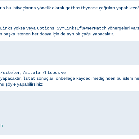
rin bu ihtiyaçlarına yönelik olarak
çağrıları yapabileceğ
gethostbyname
yoksa veya
yönergeleri var
Links
Options SymLinksIfOwnerMatch
 başka istenen her dosya için de ayrı bir çağrı yapacaktır.
,
,
ve
/siteler
/siteler/htdocs
ı yapacaktır.
sonuçları önbelleğe kaydedilmediğinden bu işlem her
lstat
 şöyle yapabilirsiniz:
ch