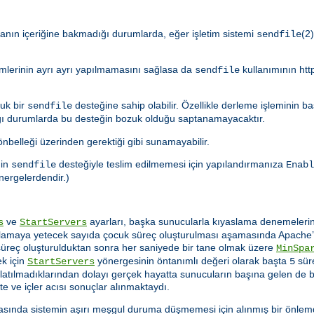
anın içeriğine bakmadığı durumlarda, eğer işletim sistemi
(2
sendfile
mlerinin ayrı ayrı yapılmamasını sağlasa da
kullanımının htt
sendfile
uk bir
desteğine sahip olabilir. Özellikle derleme işleminin ba
sendfile
ğı durumlarda bu desteğin bozuk olduğu saptanamayacaktır.
nbelleği üzerinden gerektiği gibi sunamayabilir.
ğin
desteğiyle teslim edilmemesi için yapılandırmanıza
sendfile
Enabl
önergelerdendir.)
ve
ayarları, başka sunucularla kıyaslama denemeleri
s
StartServers
ılamaya yetecek sayıda çocuk süreç oluşturulması aşamasında Apache’n
süreç oluşturulduktan sonra her saniyede bir tane olmak üzere
MinSpa
ek için
yönergesinin öntanımlı değeri olarak başta
sür
StartServers
5
aşlatılmadıklarından dolayı gerçek hayatta sunucuların başına gelen de
 ve içler acısı sonuçlar alınmaktaydı.
ırasında sistemin aşırı meşgul duruma düşmemesi için alınmış bir önle