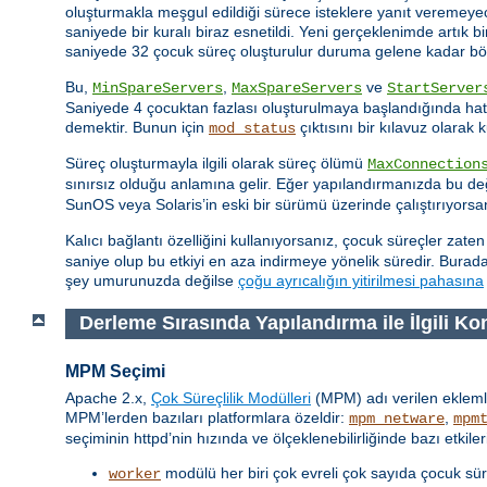
oluşturmakla meşgul edildiği sürece isteklere yanıt veremeye
saniyede bir kuralı biraz esnetildi. Yeni gerçeklenimde artık b
saniyede 32 çocuk süreç oluşturulur duruma gelene kadar bö
Bu,
,
ve
MinSpareServers
MaxSpareServers
StartServer
Saniyede 4 çocuktan fazlası oluşturulmaya başlandığında hata 
demektir. Bunun için
çıktısını bir kılavuz olarak k
mod_status
Süreç oluşturmayla ilgili olarak süreç ölümü
MaxConnection
sınırsız olduğu anlamına gelir. Eğer yapılandırmanızda bu d
SunOS veya Solaris’in eski bir sürümü üzerinde çalıştırıyors
Kalıcı bağlantı özelliğini kullanıyorsanız, çocuk süreçler zate
saniye olup bu etkiyi en aza indirmeye yönelik süredir. Burad
şey umurunuzda değilse
çoğu ayrıcalığın yitirilmesi pahasına
Derleme Sırasında Yapılandırma ile İlgili Ko
MPM Seçimi
Apache 2.x,
Çok Süreçlilik Modülleri
(MPM) adı verilen eklemle
MPM’lerden bazıları platformlara özeldir:
,
mpm_netware
mpm
seçiminin httpd’nin hızında ve ölçeklenebilirliğinde bazı etkileri 
modülü her biri çok evreli çok sayıda çocuk sür
worker