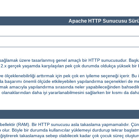
Apache HTTP Sunucusu Sürü
ge sağlamak üzere tasarlanmış genel amaçlı bir HTTP sunucusudur. Baş
.x gerçek yaşamda karşılaşılan pek çok durumda oldukça yüksek bir b
ve ölçeklenebilirliği arttırmak için pek çok en iyileme seçeneği içerir. Bu
ında başarımı önemli ölçüde etkileyebilen yapılandırma seçenekleri de m
rmak amacıyla yapılandırma sırasında neler yapabileceğinden bahsedilm
 olanaklarından daha iyi yararlanabilmesini sağlarken bir kısmı da daha 
ellektir (RAM). Bir HTTP sunucusu asla takaslama yapmamalıdır. Çünk
ur. Böyle bir durumda kullanıcılar yüklemeyi durdurup tekrar başlatma
ğiştirerek takaslamaya sebep olabilecek kadar çok çocuk süreç oluşturu