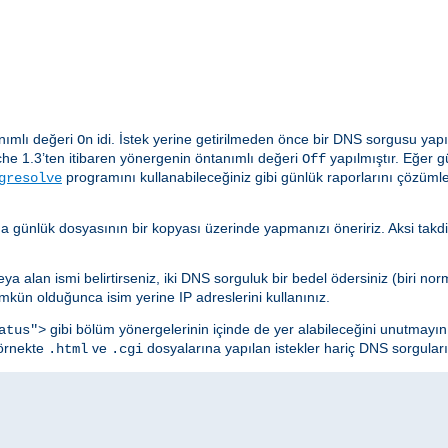
nımlı değeri
idi. İstek yerine getirilmeden önce bir DNS sorgusu yap
On
he 1.3’ten itibaren yönergenin öntanımlı değeri
yapılmıştır. Eğer 
Off
programını kullanabileceğiniz gibi günlük raporlarını çözüm
gresolve
da günlük dosyasının bir kopyası üzerinde yapmanızı öneririz. Aksi ta
 alan ismi belirtirseniz, iki DNS sorguluk bir bedel ödersiniz (biri norma
kün olduğunca isim yerine IP adreslerini kullanınız.
gibi bölüm yönergelerinin içinde de yer alabileceğini unutmayı
atus">
 örnekte
ve
dosyalarına yapılan istekler hariç DNS sorguları 
.html
.cgi