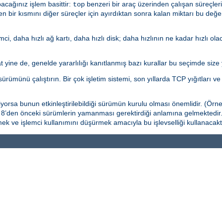
cağınız işlem basittir:
benzeri bir araç üzerinden çalışan süreçlerin
top
n bir kısmını diğer süreçler için ayırdıktan sonra kalan miktarı bu değ
mci, daha hızlı ağ kartı, daha hızlı disk; daha hızlının ne kadar hızlı ol
 yine de, genelde yararlılığı kanıtlanmış bazı kurallar bu seçimde size y
ürümünü çalıştırın. Bir çok işletim sistemi, son yıllarda TCP yığıtları ve e
iyorsa bunun etkinleştirilebildiği sürümün kurulu olması önemlidir. (Örne
is 8’den önceki sürümlerin yamanması gerektirdiği anlamına gelmektedir
mek ve işlemci kullanımını düşürmek amacıyla bu işlevselliği kullanacaktı