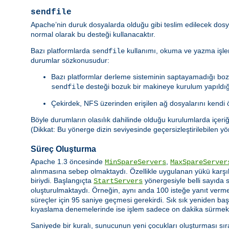
sendfile
Apache’nin duruk dosyalarda olduğu gibi teslim edilecek dosy
normal olarak bu desteği kullanacaktır.
Bazı platformlarda
kullanımı, okuma ve yazma işle
sendfile
durumlar sözkonusudur:
Bazı platformlar derleme sisteminin saptayamadığı boz
desteği bozuk bir makineye kurulum yapıldı
sendfile
Çekirdek, NFS üzerinden erişilen ağ dosyalarını kendi ö
Böyle durumların olasılık dahilinde olduğu kurulumlarda içeri
(Dikkat: Bu yönerge dizin seviyesinde geçersizleştirilebilen y
Süreç Oluşturma
Apache 1.3 öncesinde
,
MinSpareServers
MaxSpareServer
alınmasına sebep olmaktaydı. Özellikle uygulanan yükü karş
biriydi. Başlangıçta
yönergesiyle belli sayıda 
StartServers
oluşturulmaktaydı. Örneğin, aynı anda 100 isteğe yanıt verm
süreçler için 95 saniye geçmesi gerekirdi. Sık sık yeniden b
kıyaslama denemelerinde ise işlem sadece on dakika sürmekte
Saniyede bir kuralı, sunucunun yeni çocukları oluşturması s