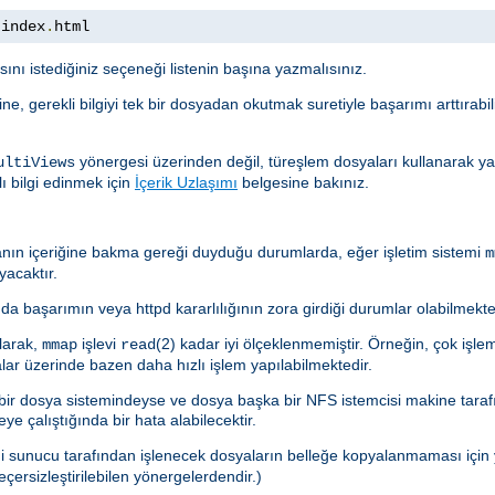
 index
.
html
asını istediğiniz seçeneği listenin başına yazmalısınız.
ne, gerekli bilgiyi tek bir dosyadan okutmak suretiyle başarımı arttırabi
yönergesi üzerinden değil, türeşlem dosyaları kullanarak yap
ultiViews
ı bilgi edinmek için
İçerik Uzlaşımı
belgesine bakınız.
anın içeriğine bakma gereği duyduğu durumlarda, eğer işletim sistemi
m
yacaktır.
da başarımın veya httpd kararlılığının zora girdiği durumlar olabilmekte
olarak,
işlevi
(2) kadar iyi ölçeklenmemiştir. Örneğin, çok işle
mmap
read
alar üzerinde bazen daha hızlı işlem yapılabilmektedir.
r dosya sistemindeyse ve dosya başka bir NFS istemcisi makine taraf
e çalıştığında bir hata alabilecektir.
iği sunucu tarafından işlenecek dosyaların belleğe kopyalanmaması içi
eçersizleştirilebilen yönergelerdendir.)