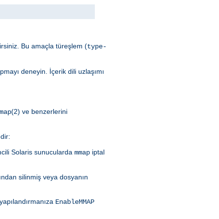
lirsiniz. Bu amaçla türeşlem (
type-
mayı deneyin. İçerik dili uzlaşımı
(2) ve benzerlerini
map
dir:
mcili Solaris sunucularda
iptal
mmap
ından silinmiş veya dosyanın
n yapılandırmanıza
EnableMMAP