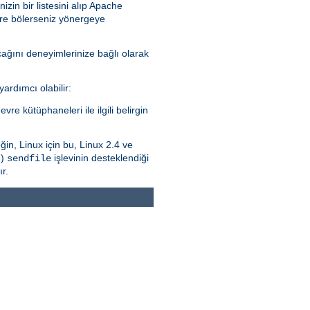
izin bir listesini alıp Apache
ere bölerseniz yönergeye
acağını deneyimlerinize bağlı olarak
ardımcı olabilir:
vre kütüphaneleri ile ilgili belirgin
ğin, Linux için bu, Linux 2.4 ve
.)
işlevinin desteklendiği
sendfile
r.