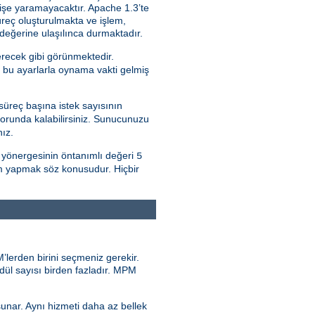
 işe yaramayacaktır. Apache 1.3’te
süreç oluşturulmakta ve işlem,
değerine ulaşılınca durmaktadır.
erecek gibi görünmektedir.
a bu ayarlarla oynama vakti gelmiş
süreç başına istek sayısının
orunda kalabilirsiniz. Sunucunuzu
nız.
yönergesinin öntanımlı değeri
5
çim yapmak söz konusudur. Hiçbir
’lerden birini seçmeniz gerekir.
odül sayısı birden fazladır. MPM
sunar. Aynı hizmeti daha az bellek