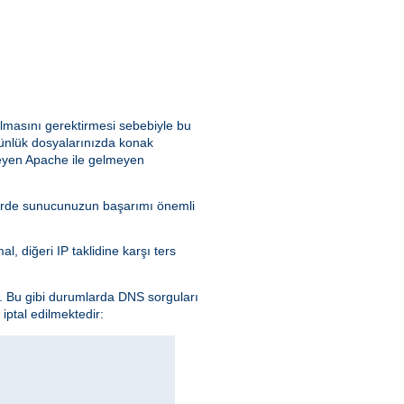
ılmasını gerektirmesi sebebiyle bu
günlük dosyalarınızda konak
leyen Apache ile gelmeyen
kdirde sunucunuzun başarımı önemli
l, diğeri IP taklidine karşı ters
n. Bu gibi durumlarda DNS sorguları
iptal edilmektedir: