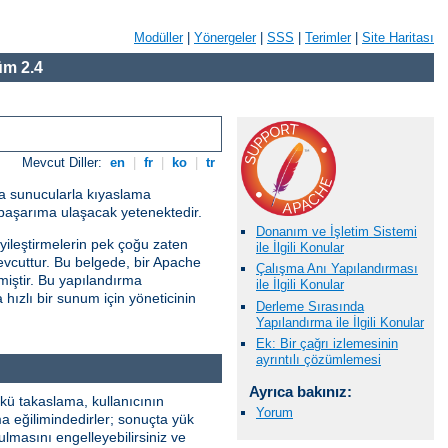
Modüller
|
Yönergeler
|
SSS
|
Terimler
|
Site Haritası
m 2.4
Mevcut Diller:
en
|
fr
|
ko
|
tr
ka sunucularla kıyaslama
aşarıma ulaşacak yetenektedir.
Donanım ve İşletim Sistemi
 iyileştirmelerin pek çoğu zaten
ile İlgili Konular
evcuttur. Bu belgede, bir Apache
Çalışma Anı Yapılandırması
iştir. Bu yapılandırma
ile İlgili Konular
hızlı bir sunum için yöneticinin
Derleme Sırasında
Yapılandırma ile İlgili Konular
Ek: Bir çağrı izlemesinin
ayrıntılı çözümlemesi
Ayrıca bakınız:
ü takaslama, kullanıcının
Yorum
 eğilimindedirler; sonuçta yük
lmasını engelleyebilirsiniz ve