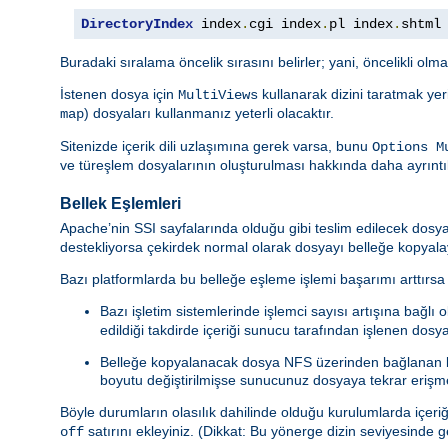
DirectoryIndex
 index
.
cgi index
.
pl index
.
shtml
Buradaki sıralama öncelik sırasını belirler; yani, öncelikli olm
İstenen dosya için
kullanarak dizini taratmak yeri
MultiViews
) dosyaları kullanmanız yeterli olacaktır.
map
Sitenizde içerik dili uzlaşımına gerek varsa, bunu
Options M
ve türeşlem dosyalarının oluşturulması hakkında daha ayrıntıl
Bellek Eşlemleri
Apache’nin SSI sayfalarında olduğu gibi teslim edilecek dosy
destekliyorsa çekirdek normal olarak dosyayı belleğe kopyala
Bazı platformlarda bu belleğe eşleme işlemi başarımı arttırsa 
Bazı işletim sistemlerinde işlemci sayısı artışına bağlı 
edildiği takdirde içeriği sunucu tarafından işlenen dosy
Belleğe kopyalanacak dosya NFS üzerinden bağlanan bi
boyutu değiştirilmişse sunucunuz dosyaya tekrar erişmey
Böyle durumların olasılık dahilinde olduğu kurulumlarda içer
satırını ekleyiniz. (Dikkat: Bu yönerge dizin seviyesinde g
off