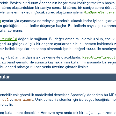
cektir. Böylesi bir durum Apache’nin başarımını kötüleştirmekten başka
ir süreç oluşturduktan bir saniye sonra iki süreç, bir saniye sonra dört 
yle ivmelenmektedir. Çocuk süreç oluşturma işlemi
MinSpareServers
ayarlarıyla oynamayı neredeyse gereksiz kılacak kadar iyi sonuçlar v
s
günlüğüne bazı iletiler düşmeye başlar. Bu iletilerin sayısı çok artars
ullanabilirsiniz.
değeri ile sağlanır. Bu değer öntanımlı olarak
olup, çocuk 
sPerChild
0
eğeri
gibi çok düşük bir değere ayarlarsanız bunu hemen kaldırmak z
30
anız bellek kaçaklarına sebep olmamak için bu değeri
ile sınırlayı
10000
n açık bağlantılardan istek beklemekte olacaklardır.
KeepAliveTimeout
a ağ band genişliği ile sunucu kaynaklarının kullanımı arasında bir se
bu değeri rahatça
saniyenin üzerine çıkarabilirsiniz.
60
nular
nebilir çok görevlilik modellerini destekler. Apache’yi derlerken bu MPM
ve
. Unix benzeri sistemler için ise seçebileceğiniz m
t_os2
mpm_winnt
olabilir:
eç kullanımını destekler. Her evre aynı anda tek bir bağlantıya hizmet 