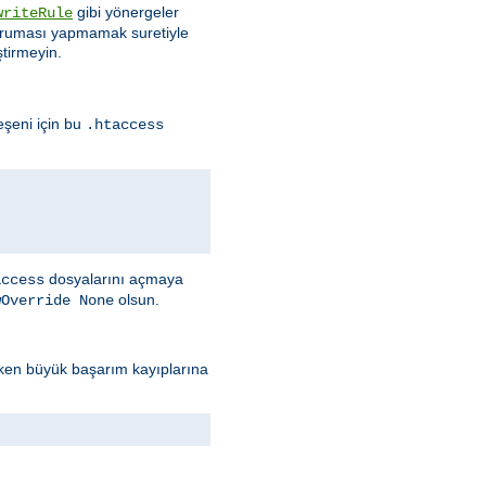
gibi yönergeler
writeRule
 koruması yapmamak suretiyle
ştirmeyin.
eşeni için bu
.htaccess
dosyalarını açmaya
access
olsun.
wOverride None
erken büyük başarım kayıplarına