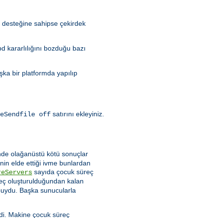
) desteğine sahipse çekirdek
pd kararlılığını bozduğu bazı
şka bir platformda yapılıp
satırını ekleyiniz.
eSendfile off
nde olağanüstü kötü sonuçlar
in elde ettiği ivme bunlardan
sayıda çocuk süreç
reServers
eç oluşturulduğundan kalan
 buydu. Başka sunucularla
mdi. Makine çocuk süreç