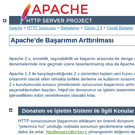
Apache
>
HTTP Sunucusu
>
Belgeleme
>
Sürüm 2.4
>
Çeşitli Belgeler
Apache’de Başarımın Arttırılması
Apache 2.x, esneklik, taşınabilirlik ve başarım arasında bir den
denemelerinde öne geçmek üzere tasarlanmamış olsa da Apache 2
Apache 1.3 ile karşılaştırıldığında 2.x sürümleri toplam veri hızını 
öntanımlı olarak etkin olmakla birlikte derleme ve kullanım sıras
2.x kurulumunda sunucu yöneticisinin sunucunun başarımını arttı
seçeneklerinden bazıları, httpd’nin donanımın ve işletim sisteminin
işlevsellikten ödün verebilmesini olanaklı kılar.
Donanım ve İşletim Sistemi ile İlgili Konular
HTTP sunucusunun başarımını etkileyen en önemli donanım b
"yeterince hız" umduğu noktada sunumun gecikmesine sebep ol
daha da artar.
yönergesinin değerini de
MaxRequestWorkers