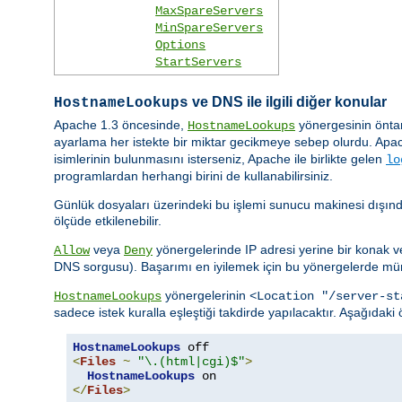
MaxSpareServers
MinSpareServers
Options
StartServers
ve DNS ile ilgili diğer konular
HostnameLookups
Apache 1.3 öncesinde,
yönergesinin önta
HostnameLookups
ayarlama her istekte bir miktar gecikmeye sebep olurdu. Apac
isimlerinin bulunmasını isterseniz, Apache ile birlikte gelen
lo
programlardan herhangi birini de kullanabilirsiniz.
Günlük dosyaları üzerindeki bu işlemi sunucu makinesi dışın
ölçüde etkilenebilir.
veya
yönergelerinde IP adresi yerine bir konak veya
Allow
Deny
DNS sorgusu). Başarımı en iyilemek için bu yönergelerde müm
yönergelerinin
HostnameLookups
<Location "/server-st
sadece istek kuralla eşleştiği takdirde yapılacaktır. Aşağıdaki
HostnameLookups
<
Files
~
"\.(html|cgi)$"
>
HostnameLookups
</
Files
>