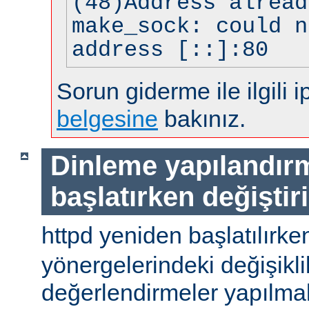
(48)Address alread
make_sock: could n
address [::]:80
Sorun giderme ile ilgili i
belgesine
bakınız.
Dinleme yapılandır
başlatırken değiştir
httpd yeniden başlatılırke
yönergelerindeki değişiklik
değerlendirmeler yapılmal