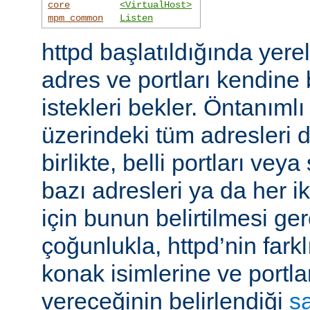
core
<VirtualHost>
mpm_common
Listen
httpd başlatıldığında yer
adres ve portları kendine
istekleri bekler. Öntanıml
üzerindeki tüm adresleri d
birlikte, belli portları ve
bazı adresleri ya da her i
için bunun belirtilmesi ger
çoğunlukla, httpd’nin farkl
konak isimlerine ve portla
vereceğinin belirlendiği
s