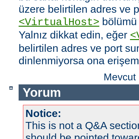
üzere belirtilen adres ve po
bölümü o
<VirtualHost>
Yalnız dikkat edin, eğer
<
belirtilen adres ve port s
dinlenmiyorsa ona erişem
Mevcut 
Yorum
Notice:
This is not a Q&A sect
should be pointed towar