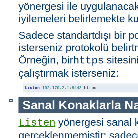
yönergesi ile uygulanaca
iyilemeleri belirlemekte kul
Sadece standartdışı bir p
isterseniz protokolü belirt
Örneğin, bir
sitesin
https
çalıştırmak isterseniz:
Listen
192.170
.
2.1
:
8443
 https
Sanal Konaklarla Na
yönergesi sanal k
Listen
gerçeklenmemiştir; sade