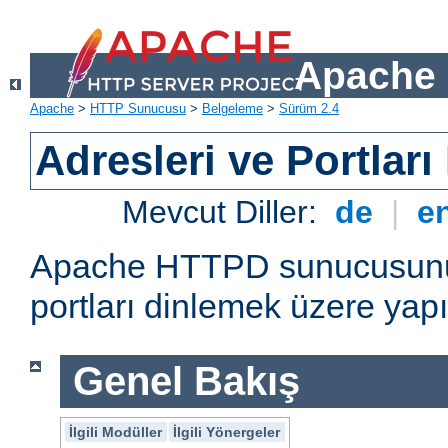
Apache 
Apache
>
HTTP Sunucusu
>
Belgeleme
>
Sürüm 2.4
Adresleri ve Portlar
Mevcut Diller:
de
|
e
Apache HTTPD sunucusunun 
portları dinlemek üzere yapı
Genel Bakış
İlgili Modüller
İlgili Yönergeler