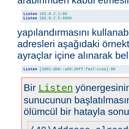
Listen
192.0
.
2.1
:
80
Listen
192.0
.
2.5
:
8000
yapılandırmasını kullanabi
adresleri aşağıdaki örnekt
ayraçlar içine alınarak beli
Listen
[
2001:db8::a00:20ff:fea7:ccea
]:
80
Bir
yönergesinin
Listen
sunucunun başlatılması
ölümcül bir hatayla sonu