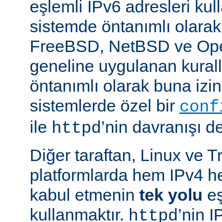
eşlemli IPv6 adresleri kul
sistemde öntanımlı olarak
FreeBSD, NetBSD ve Op
geneline uygulanan kural
öntanımlı olarak buna izin
sistemlerde özel bir
conf
ile
’nin davranışı değ
httpd
Diğer taraftan, Linux ve T
platformlarda hem IPv4 h
kabul etmenin
tek yolu
eş
kullanmaktır.
’nin 
httpd