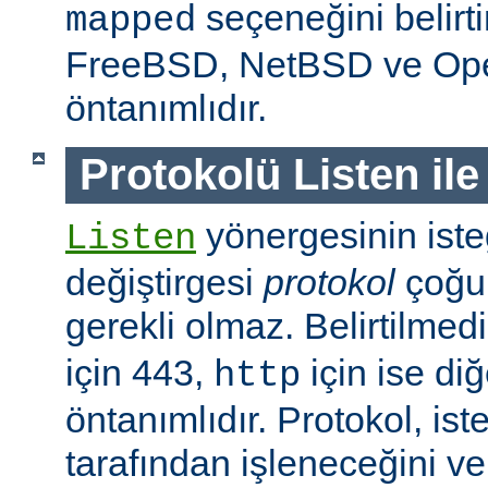
seçeneğini belirt
mapped
FreeBSD, NetBSD ve O
öntanımlıdır.
Protokolü Listen ile
yönergesinin isteğ
Listen
değiştirgesi
protokol
çoğu
gerekli olmaz. Belirtilmed
için 443,
için ise diğ
http
öntanımlıdır. Protokol, is
tarafından işleneceğini v