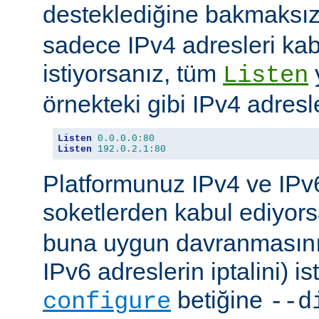
desteklediğine bakmaksı
sadece IPv4 adresleri kab
istiyorsanız, tüm
Listen
örnekteki gibi IPv4 adresler
Listen
0.0
.
0.0
:
80
Listen
192.0
.
2.1
:
80
Platformunuz IPv4 ve IPv6
soketlerden kabul ediyor
buna uygun davranmasını 
IPv6 adreslerin iptalini) is
betiğine
configure
--d