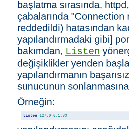
başlatma sırasında, httpd
çabalarında "Connection r
reddedildi) hatasından ka
yapılandırmadaki gibi] port
bakımdan,
yönerg
Listen
değişiklikler yenden başla
yapılandırmanın başarısı
sunucunun sonlanmasına 
Örneğin:
Listen
127.0
.
0.1
:
80