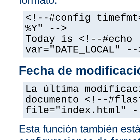
<!--#config timefmt
%Y" -->
Today is <!--#echo
var="DATE_LOCAL" --
Fecha de modificació
La última modificac
documento <!--#flas
file="index.html" -
Esta función también está