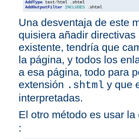
AddType
 text
/
html 
.
AddOutputFilter
INCLUDES
.
shtml
Una desventaja de este m
quisiera añadir directiva
existente, tendría que ca
la página, y todos los en
a esa página, todo para p
extensión
y que e
.shtml
interpretadas.
El otro método es usar la 
: