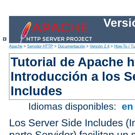
Versi
Apache
>
Servidor HTTP
>
Documentación
>
Versión 2.4
>
How-To / Tu
Tutorial de Apache h
Introducción a los S
Includes
Idiomas disponibles:
e
Los Server Side Includes (I
parte Servidor) facilitan un