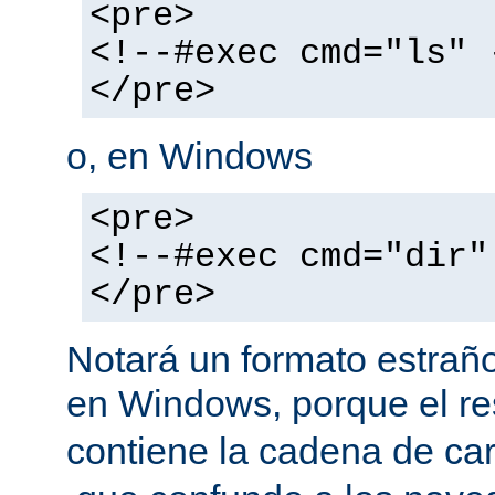
<pre>
<!--#exec cmd="ls" 
</pre>
o, en Windows
<pre>
<!--#exec cmd="dir"
</pre>
Notará un formato estraño
en Windows, porque el r
contiene la cadena de car