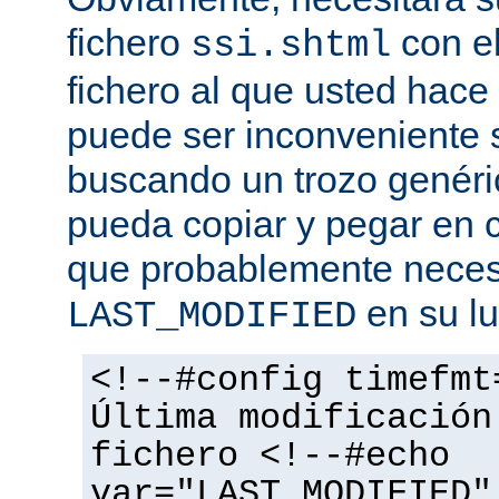
fichero
con el
ssi.shtml
fichero al que usted hace 
puede ser inconveniente s
buscando un trozo genéri
pueda copiar y pegar en c
que probablemente necesi
en su lu
LAST_MODIFIED
<!--#config timefmt
Última modificación
fichero <!--#echo
var="LAST_MODIFIED"