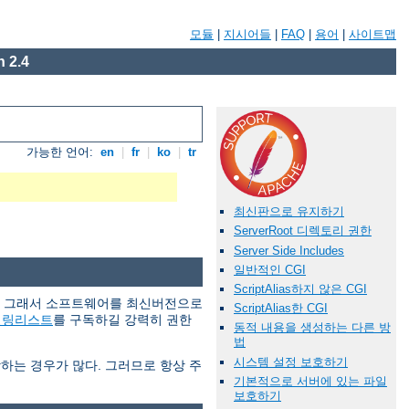
모듈
|
지시어들
|
FAQ
|
용어
|
사이트맵
 2.4
가능한 언어:
en
|
fr
|
ko
|
tr
최신판으로 유지하기
ServerRoot 디렉토리 권한
Server Side Includes
일반적인 CGI
ScriptAlias하지 않은 CGI
다. 그래서 소프트웨어를 최신버전으로
ScriptAlias한 CGI
일링리스트
를 구독하길 강력히 권한
동적 내용을 생성하는 다른 방
법
시스템 설정 보호하기
당하는 경우가 많다. 그러므로 항상 주
기본적으로 서버에 있는 파일
보호하기