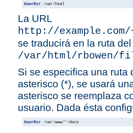
UserDir
/
var
/
html
La URL
http://example.com/
se traducirá en la ruta del
/var/html/rbowen/fi
Si se especifica una ruta
asterisco (*), se usará una
asterisco se reemplaza c
usuario. Dada ésta config
UserDir
/
var
/
www
/*/
docs