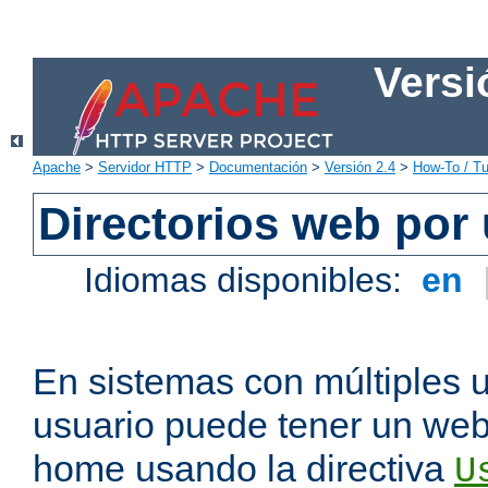
Versi
Apache
>
Servidor HTTP
>
Documentación
>
Versión 2.4
>
How-To / Tu
Directorios web por
Idiomas disponibles:
en
En sistemas con múltiples 
usuario puede tener un webs
home usando la directiva
U