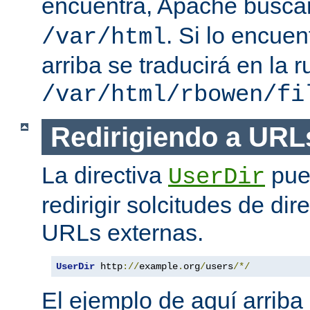
encuentra, Apache busc
. Si lo encue
/var/html
arriba se traducirá en la r
/var/html/rbowen/fi
Redirigiendo a URL
La directiva
pue
UserDir
redirigir solcitudes de dir
URLs externas.
UserDir
 http
://
example
.
org
/
users
/*/
El ejemplo de aquí arriba 